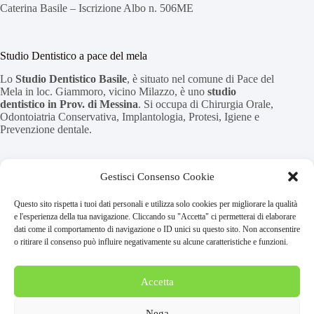
Caterina Basile – Iscrizione Albo n. 506ME
Studio Dentistico a pace del mela
Lo
Studio Dentistico Basile
, è situato nel comune di Pace del
Mela in loc. Giammoro, vicino Milazzo, è uno
studio
dentistico in Prov. di Messina
. Si occupa di Chirurgia Orale,
Odontoiatria Conservativa, Implantologia, Protesi, Igiene e
Prevenzione dentale.
CENTRO D’ECCELLENZA LUMINEERS
Gestisci Consenso Cookie
Lo studio Dentistico Basile è Centro d’Eccellenza
Questo sito rispetta i tuoi dati personali e utilizza solo cookies per migliorare la qualità
LUMINEERS™
e l'esperienza della tua navigazione. Cliccando su "Accetta" ci permetterai di elaborare
dati come il comportamento di navigazione o ID unici su questo sito. Non acconsentire
o ritirare il consenso può influire negativamente su alcune caratteristiche e funzioni.
Home
Blog
Privacy Policy
Accetta
Cookies
Disconoscimento
Nega