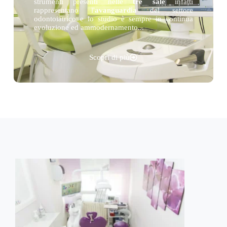
strumenti presenti nelle
tre sale
infatti
rappresentano l'
avanguardia
del settore
odontoiatrico e lo studio è sempre in continua
evoluzione ed ammodernamento...
Scopri di più