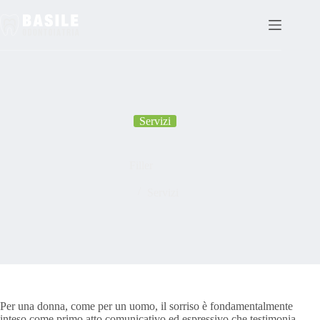
Salta
al
contenuto
Servizi
Filler
Servizi
Per una donna, come per un uomo, il sorriso è fondamentalmente
inteso come primo atto comunicativo ed espressivo che testimonia