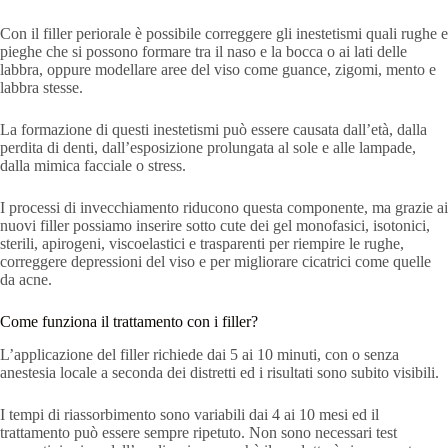
Con il filler periorale è possibile correggere gli inestetismi quali rughe e
pieghe che si possono formare tra il naso e la bocca o ai lati delle
labbra, oppure modellare aree del viso come guance, zigomi, mento e
labbra stesse.
La formazione di questi inestetismi può essere causata dall’età, dalla
perdita di denti, dall’esposizione prolungata al sole e alle lampade,
dalla mimica facciale o stress.
I processi di invecchiamento riducono questa componente, ma grazie ai
nuovi filler possiamo inserire sotto cute dei gel monofasici, isotonici,
sterili, apirogeni, viscoelastici e trasparenti per riempire le rughe,
correggere depressioni del viso e per migliorare cicatrici come quelle
da acne.
Come funziona il trattamento con i filler?
L’applicazione del filler richiede dai 5 ai 10 minuti, con o senza
anestesia locale a seconda dei distretti ed i risultati sono subito visibili.
I tempi di riassorbimento sono variabili dai 4 ai 10 mesi ed il
trattamento può essere sempre ripetuto. Non sono necessari test