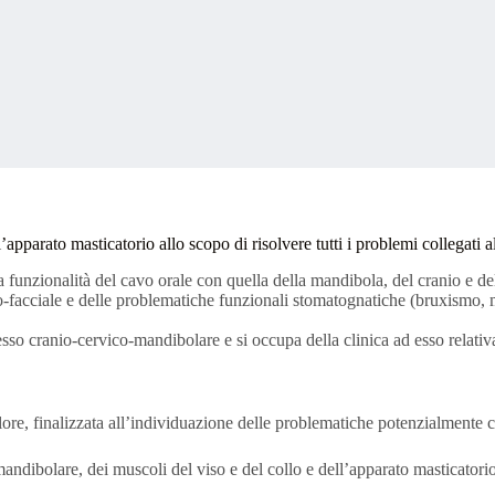
’apparato masticatorio allo scopo di risolvere tutti i problemi collegati a
 funzionalità del cavo orale con quella della mandibola, del cranio e del
co-facciale e delle problematiche funzionali stomatognatiche (bruxismo,
esso cranio-cervico-mandibolare e si occupa della clinica ad esso relativa
lore, finalizzata all’individuazione delle problematiche potenzialmente co
omandibolare, dei muscoli del viso e del collo e dell’apparato masticatorio