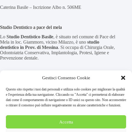
Caterina Basile – Iscrizione Albo n. 506ME
Studio Dentistico a pace del mela
Lo
Studio Dentistico Basile
, è situato nel comune di Pace del
Mela in loc. Giammoro, vicino Milazzo, è uno
studio
dentistico in Prov. di Messina
. Si occupa di Chirurgia Orale,
Odontoiatria Conservativa, Implantologia, Protesi, Igiene e
Prevenzione dentale.
CENTRO D’ECCELLENZA LUMINEERS
Gestisci Consenso Cookie
Lo studio Dentistico Basile è Centro d’Eccellenza
Questo sito rispetta i tuoi dati personali e utilizza solo cookies per migliorare la qualità
LUMINEERS™
e l'esperienza della tua navigazione. Cliccando su "Accetta" ci permetterai di elaborare
dati come il comportamento di navigazione o ID unici su questo sito. Non acconsentire
o ritirare il consenso può influire negativamente su alcune caratteristiche e funzioni.
Home
Blog
Privacy Policy
Accetta
Cookies
Disconoscimento