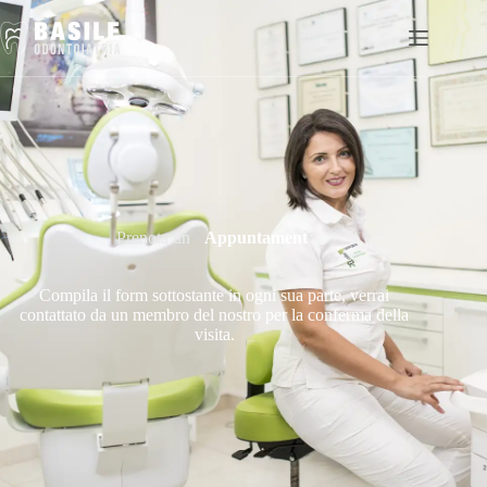
Prenota un
A
p
p
u
n
t
a
m
e
n
t
o
Compila il form sottostante in ogni sua parte, verrai
contattato da un membro del nostro per la conferma della
visita.