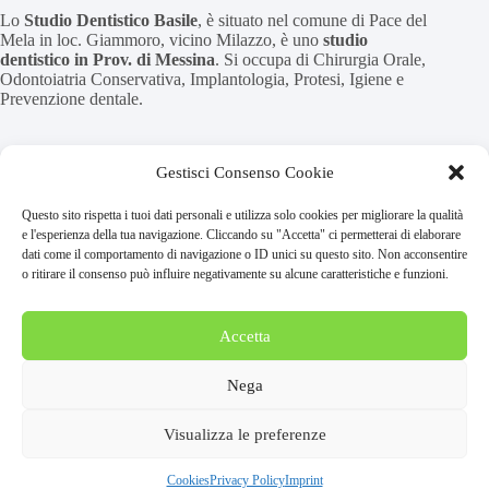
Lo
Studio Dentistico Basile
, è situato nel comune di Pace del
Mela in loc. Giammoro, vicino Milazzo, è uno
studio
dentistico in Prov. di Messina
. Si occupa di Chirurgia Orale,
Odontoiatria Conservativa, Implantologia, Protesi, Igiene e
Prevenzione dentale.
CENTRO D’ECCELLENZA LUMINEERS
Gestisci Consenso Cookie
Lo studio Dentistico Basile è Centro d’Eccellenza
Questo sito rispetta i tuoi dati personali e utilizza solo cookies per migliorare la qualità
LUMINEERS™
e l'esperienza della tua navigazione. Cliccando su "Accetta" ci permetterai di elaborare
dati come il comportamento di navigazione o ID unici su questo sito. Non acconsentire
o ritirare il consenso può influire negativamente su alcune caratteristiche e funzioni.
Home
Blog
Privacy Policy
Accetta
Cookies
Disconoscimento
Nega
Imprint
Visualizza le preferenze
Copyright © 2026
Basile Odontoiatria S.r.l.
- P. Iva
Cookies
Privacy Policy
Imprint