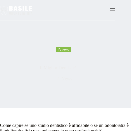
Salta
al
contenuto
News
Il Miglior Dentista?
News
Come capire se uno studio dentistico è affidabile o se un odontoiatra è
il miglior dentista o semplicemente poco professionale?