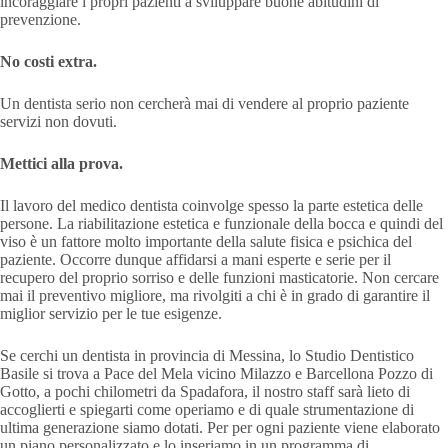
incoraggiare i propri pazienti a sviluppare buone abitudini di
prevenzione.
No costi extra.
Un dentista serio non cercherà mai di vendere al proprio paziente
servizi non dovuti.
Mettici alla prova.
Il lavoro del medico dentista coinvolge spesso la parte estetica delle
persone. La riabilitazione estetica e funzionale della bocca e quindi del
viso è un fattore molto importante della salute fisica e psichica del
paziente. Occorre dunque affidarsi a mani esperte e serie per il
recupero del proprio sorriso e delle funzioni masticatorie. Non cercare
mai il preventivo migliore, ma rivolgiti a chi è in grado di garantire il
miglior servizio per le tue esigenze.
Se cerchi un dentista in provincia di Messina, lo Studio Dentistico
Basile si trova a Pace del Mela vicino Milazzo e Barcellona Pozzo di
Gotto, a pochi chilometri da Spadafora, il nostro staff sarà lieto di
accoglierti e spiegarti come operiamo e di quale strumentazione di
ultima generazione siamo dotati. Per per ogni paziente viene elaborato
un piano personalizzato e lo inseriamo in un programma di